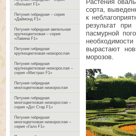
Растения овал
«Вельвет F1»
сорта, выведен
Петуния гибридная – серия
к неблагоприя
«Даймонд F1»
результат при
Петуния гибридная ампельная
пасмурной пог
крупноцветковая – серия
«Лавина F1»
необходимост
вырастают нов
Петуния гибридная
крупноцветковая низкорослая
морозов.
Петуния гибридная
крупноцветковая низкорослая –
серия «Мистрал F1»
Петуния гибридная
многоцветковая низкорослая
Петуния гибридная
многоцветковая низкорослая –
серия «Дот Стар F1»
Петуния гибридная
многоцветковая низкорослая –
серия «Гало F1»