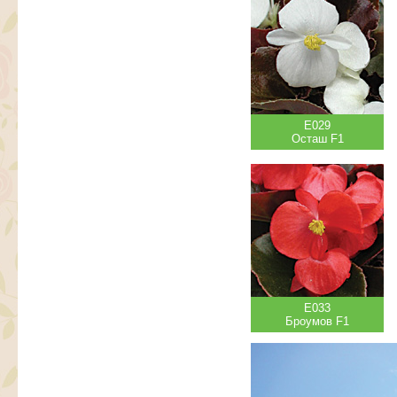
Е029
Осташ F1
Е033
Броумов F1