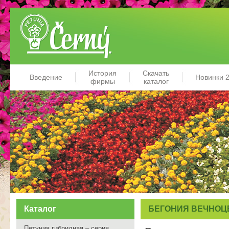
История
Скачать
Введение
Новинки 
фирмы
каталог
Каталог
БЕГОНИЯ ВЕЧНОЦ
Петуния гибридная – серия