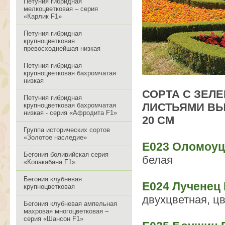
Петуния гибридная
мелкоцветковая – серия
«Карлик F1»
Петуния гибридная
крупноцветковая
превосходнейшая низкая
Петуния гибридная
крупноцветковая бахромчатая
низкая
СОРТА С ЗЕЛ
Петуния гибридная
ЛИСТЬЯМИ ВЫ
крупноцветковая бахромчатая
низкая - серия «Афродита F1»
20 СМ
Группа исторических сортов
«Золотое наследие»
Е023 Оломоуц
Бегония боливийская серия
белая
«Копакабана F1»
Бегония клубневая
Е024 Лученец 
крупноцветковая
двухцветная, ц
Бегония клубневая ампельная
махровая многоцветковая –
серия «Шансон F1»