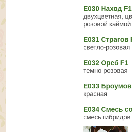
Е030 Наход F1
двухцветная, ц
розовой каймой
Е031 Страгов 
светло-розовая
Е032 Ореб F1
темно-розовая
Е033 Броумов
красная
E034 Смесь со
смесь гибридов