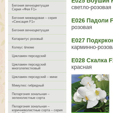
Е025 Боушин 
Бегония вечноцветущая
светло-розовая
Серия «Фея F1»
Бегония межвидовая – серия
Е026 Падоли 
«Сенсация F1»
розовая
Бегония вечноцветущая
Катарантус розовый
Е027 Подкрко
карминно-розов
Колеус блюме
Цикламен персидский
Е028 Скалка F
Цикламен персидский
красная
многолепестковый
Цикламен персидский – мини
Мимулюс гибридный
Пеларгония зональная –
зеленолистные сорта
Пеларгония зональная –
коричневолистные сорта – серия