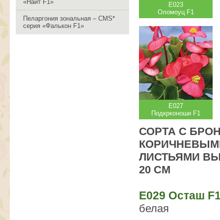
«Найт F1»
Е023
Оломоуц F1
Пеларгония зональная – CMS*
серия «Фалькон F1»
Е027
Подкрконоши F1
СОРТА С БРО
КОРИЧНЕВЫМ
ЛИСТЬЯМИ ВЫ
20 СМ
Е029 Осташ F
белая