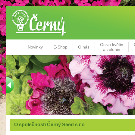
Osiva květin
Novinky
E-Shop
O nás
a zelenin
O společnosti Černý Seed s.r.o.