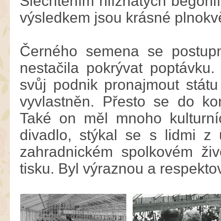
Šlechtěním hlíznatých begónií
výsledkem jsou krásné plnokv
Černého semena se postupně
nestačila pokrývat poptávku
svůj podnik pronajmout státu
vyvlastněn. Přesto se do ko
Také on měl mnoho kulturníc
divadlo, stýkal se s lidmi 
zahradnickém spolkovém živ
tisku. Byl výraznou a respekt