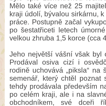
Mělo také více než 25 majite
kraji údolí, bývalou sirkárnu,
práce. Postupně začal vykupo
po šestatřiceti letech úmorn
velkou zhruba 1,5 korce (cca 4 
Jeho největší vášní však byl
Prodával osiva cizí i osvě
rodině uchovává „piksla“ na š
semenář, který chtěl poznat
tehdy prodávala především na 
po celém kraji, ale i na slav
obchodníkem, své dceři ří