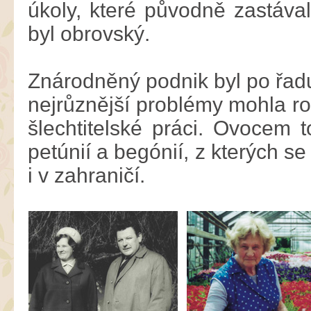
úkoly, které původně zastávali
byl obrovský.
Znárodněný podnik byl po řadu
nejrůznější problémy mohla r
šlechtitelské práci. Ovocem 
petúnií a begónií, z kterých se 
i v zahraničí.