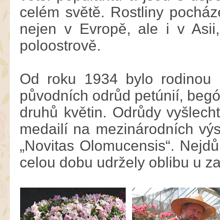
celém světě. Rostliny pocháze
nejen v Evropě, ale i v Asi
poloostrově.
Od roku 1934 bylo rodinou 
původních odrůd petúnií, begó
druhů květin. Odrůdy vyšlech
medailí na mezinárodních výs
„Novitas Olomucensis“. Nejdůl
celou dobu udržely oblibu u za