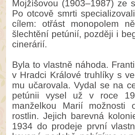
Mojžíšovou (1903–1987) ze s
Po otcově smrti specializova
cílem: otřást monopolem ně
šlechtění petúnií, později i be
cinerárií.
Byla to vlastně náhoda. Frant
v Hradci Králové truhlíky s v
mu učarovala. Vydal se na ce
petúnii vysel už v roce 1
manželkou Marií možnosti o
rostlin. Jejich barevná kolon
1934 do prodeje první vlastn