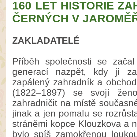
160 LET HISTORIE Z
ČERNÝCH V JAROMĚŘ
ZAKLADATELÉ
Příběh společnosti se začal
generací nazpět, kdy ji za
zapálený zahradník a obchod
(1822–1897) se svojí ženo
zahradničit na místě současné
jinak a jen pomalu se rozrůst
stráněmi kopce Klouzkova a n
bylo spíš zamokřenou loukou