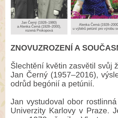
Jan Černý (1928–1980)
Alenka Černá (1928–2000
a Alenka Černá (1928–2000),
u výběrů petúnií pro výrobu 
rozená Prokopová
ZNOVUZROZENÍ A SOUČAS
Šlechtění květin zasvětil svůj
Jan Černý (1957–2016), výsl
odrůd begónií a petúnií.
Jan vystudoval obor rostlinná
Univerzity Karlovy v Praze. J