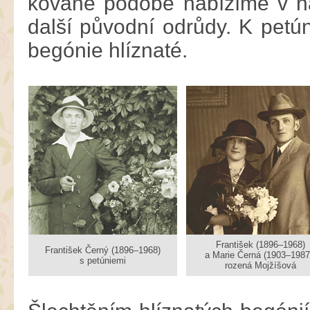
kované podobě nabízíme v na
další původní odrůdy. K petún
begónie hlíznaté.
František (1896–1968)
František Černý (1896–1968)
a Marie Černá (1903–1987
s petúniemi
rozená Mojžíšová