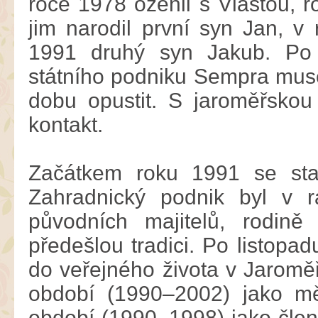
roce 1978 oženil s Vlastou, 
jim narodil první syn Jan, v
1991 druhý syn Jakub. Po
státního podniku Sempra muse
dobu opustit. S jaroměřskou š
kontakt.
Začátkem roku 1991 se stal
Zahradnický podnik byl v r
původních majitelů, rodin
předešlou tradici. Po listopa
do veřejného života v Jaroměři
období (1990–2002) jako mě
období (1990–1998) jako člen