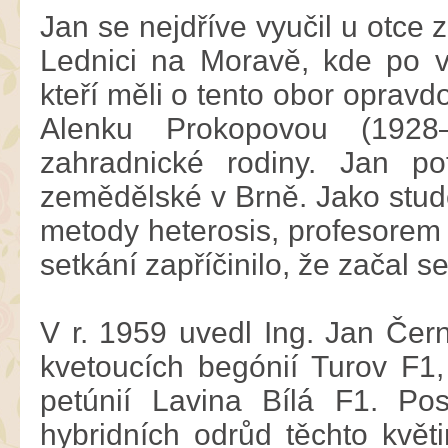
Jan se nejdříve vyučil u otce
Lednici na Moravě, kde po vá
kteří měli o tento obor oprav
Alenku Prokopovou (1928
zahradnické rodiny. Jan p
zemědělské v Brně. Jako stud
metody heterosis, profesorem
setkání zapříčinilo, že začal 
V r. 1959 uvedl Ing. Jan Čern
kvetoucích begónií Turov F1,
petúnií Lavina Bílá F1. Pos
hybridních odrůd těchto květ