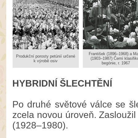
František (1896–1968) a Ma
Produkční porosty petúnií určené
(1903–1987) Černí klasifiku
k výrobě osiv
begónie, r. 1967
HYBRIDNÍ ŠLECHTĚNÍ
Po druhé světové válce se šle
zcela novou úroveň. Zasloužil
(1928–1980).