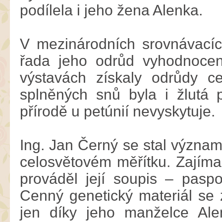
podílela i jeho žena Alenka.
V mezinárodních srovnávací
řada jeho odrůd vyhodnocen
výstavách získaly odrůdy c
splněných snů byla i žlutá p
přírodě u petúnií nevyskytuje.
Ing. Jan Černý se stal význa
celosvětovém měřítku. Zajímal
prováděl její soupis – paspo
Cenný genetický materiál se 
jen díky jeho manželce Ale