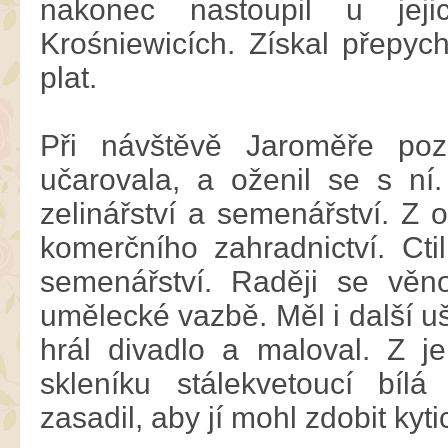
nakonec nastoupil u jeji
Krośniewicích. Získal přepyc
plat.
Při návštěvě Jaroměře poz
učarovala, a oženil se s n
zelinářství a semenářství. Z 
komerčního zahradnictví. Ctil
semenářství. Raději se věno
umělecké vazbě. Měl i další ušl
hrál divadlo a maloval. Z 
skleníku stálekvetoucí bíl
zasadil, aby jí mohl zdobit kyti