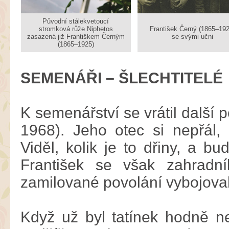
Původní stálekvetoucí
stromková růže Niphetos
František Černý (1865–192
zasazená již Františkem Černým
se svými učni
(1865–1925)
SEMENÁŘI – ŠLECHTITELÉ
K semenářství se vrátil další
1968). Jeho otec si nepřál,
Viděl, kolik je to dřiny, a b
František se však zahradn
zamilované povolání vybojoval
Když už byl tatínek hodně ne