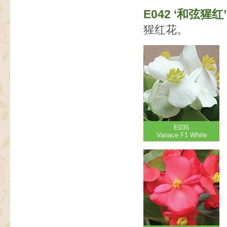
E042 ‘和弦猩红’（
猩红花。
E035
Variace F1 White