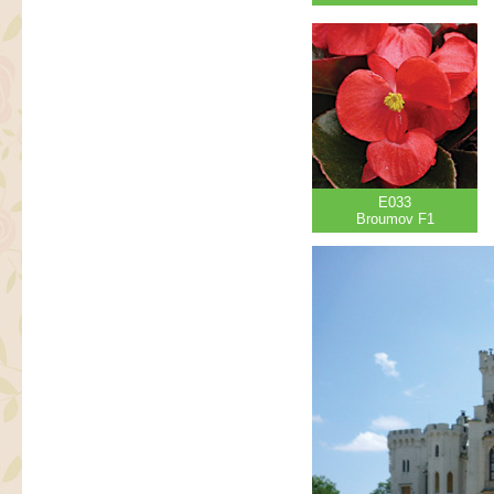
E033
Broumov F1