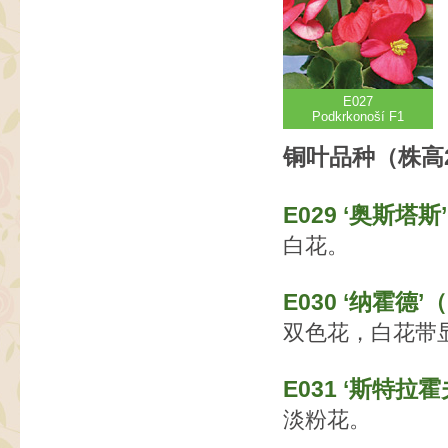
E027
Podkrkonoší F1
铜叶品种（株高
Е029 ‘奥斯塔斯’
白花。
E030 ‘纳霍德’（
双色花，白花带
E031 ‘斯特拉霍夫
淡粉花。