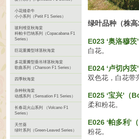
小花矮牵牛
小小系列（Petit F1 Series）
绿叶品种（株高
玻利维亚秋海棠
科帕卡巴纳系列（Copacabana F1
Series）
E023 ‘奥洛穆茨’
白花。
巨花重瓣型球茎秋海棠
多花重瓣型垂吊球茎秋海棠
E024 ‘卢切内茨’
歌曲系列（Chanson F1 Series）
双色花，白花带
四季秋海棠
杂种秋海棠
E025 ‘宝兴’（Bo
动感系列（Sensation F1 Series）
柔和粉花。
长春花火山系列 （Volcano F1
Series）
E026 ‘帕多利’（P
天竺葵
绿叶系列（Green-Leaved Series）
粉花。