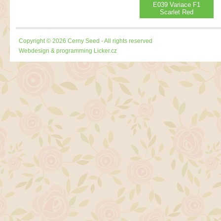
E039 Variace F1
Scarlet Red
Copyright © 2026 Cerny Seed - All rights reserved
Webdesign & programming
Licker.cz