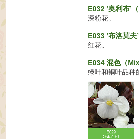
E032 ‘奥利布’（
深粉花。
E033 ‘布洛莫夫’
红花。
E034 混色（Mix
绿叶和铜叶品种
E029
Ostaš F1