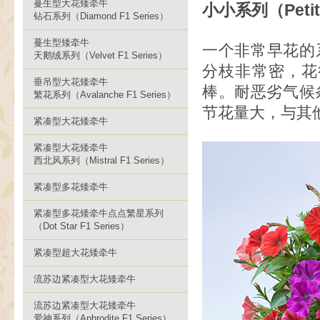
蔓生型大花矮牵牛
小小系列（Petit 
钻石系列（Diamond F1 Series）
蔓生型矮牵牛
一个非常早花的
天鹅绒系列（Velvet F1 Series）
分枝非常密，花
垂吊型大花矮牵牛
棒。耐恶劣气候
繁花系列（Avalanche F1 Series）
节花量大，与其
紧凑型大花矮牵牛
紧凑型大花矮牵牛
西北风系列（Mistral F1 Series）
紧凑型多花矮牵牛
紧凑型多花矮牵牛点点繁星系列
（Dot Star F1 Series）
紧凑型超大花矮牵牛
流苏边紧凑型大花矮牵牛
流苏边紧凑型大花矮牵牛
爱神系列（Aphrodite F1 Series）