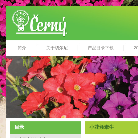
简介
关于切尔尼
产品目录下载
2
目录
小花矮牵牛